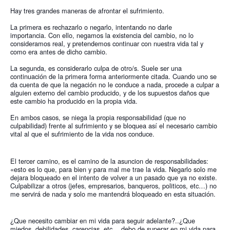
Hay tres grandes maneras de afrontar el sufrimiento. 
La primera es rechazarlo o negarlo, intentando no darle 
importancia. Con ello, negamos la existencia del cambio, no lo 
consideramos real, y pretendemos continuar con nuestra vida tal y 
como era antes de dicho cambio.
La segunda, es considerarlo culpa de otro/s. Suele ser una 
continuación de la primera forma anteriormente citada. Cuando uno se 
da cuenta de que la negación no le conduce a nada, procede a culpar a 
alguien externo del cambio producido, y de los supuestos daños que 
este cambio ha producido en la propia vida. 
En ambos casos, se niega la propia responsabilidad (que no 
culpabilidad) frente al sufrimiento y se bloquea así el necesario cambio 
vital al que el sufrimiento de la vida nos conduce. 
El tercer camino, es el camino de la asuncion de responsabilidades: 
«esto es lo que, para bien y para mal me trae la vida. Negarlo solo me 
dejara bloqueado en el intento de volver a un pasado que ya no existe. 
Culpabilizar a otros (jefes, empresarios, banqueros, politicos, etc…) no 
me servirá de nada y solo me mantendrá bloqueado en esta situación.
¿Que necesito cambiar en mi vida para seguir adelante?..¿Que 
miedos, debilidades, carencias, etc… debo de superar en mi vida para 