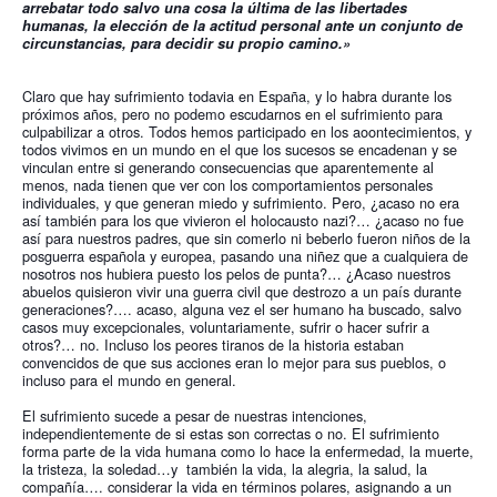
arrebatar todo salvo una cosa la última de las libertades 
humanas, la elección de la actitud personal ante un conjunto de 
circunstancias, para decidir su propio camino.»
Claro que hay sufrimiento todavia en España, y lo habra durante los 
próximos años, pero no podemo escudarnos en el sufrimiento para 
culpabilizar a otros. Todos hemos participado en los aoontecimientos, y 
todos vivimos en un mundo en el que los sucesos se encadenan y se 
vinculan entre si generando consecuencias que aparentemente al 
menos, nada tienen que ver con los comportamientos personales 
individuales, y que generan miedo y sufrimiento. Pero, ¿acaso no era 
así también para los que vivieron el holocausto nazi?… ¿acaso no fue 
así para nuestros padres, que sin comerlo ni beberlo fueron niños de la 
posguerra española y europea, pasando una niñez que a cualquiera de 
nosotros nos hubiera puesto los pelos de punta?… ¿Acaso nuestros 
abuelos quisieron vivir una guerra civil que destrozo a un país durante 
generaciones?…. acaso, alguna vez el ser humano ha buscado, salvo 
casos muy excepcionales, voluntariamente, sufrir o hacer sufrir a 
otros?… no. Incluso los peores tiranos de la historia estaban 
convencidos de que sus acciones eran lo mejor para sus pueblos, o 
incluso para el mundo en general.
El sufrimiento sucede a pesar de nuestras intenciones, 
independientemente de si estas son correctas o no. El sufrimiento 
forma parte de la vida humana como lo hace la enfermedad, la muerte, 
la tristeza, la soledad…y  también la vida, la alegria, la salud, la 
compañía…. considerar la vida en términos polares, asignando a un 