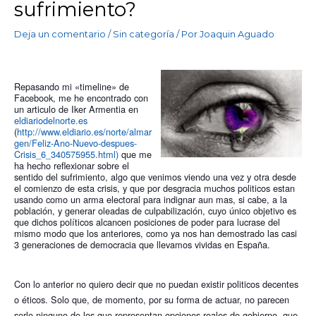
sufrimiento?
Deja un comentario
/
Sin categoría
/ Por
Joaquin Aguado
Repasando mi «timeline» de 
Facebook, me he encontrado con 
un articulo de Iker Armentia en 
eldiariodelnorte.es
(
http://www.eldiario.es/norte/almar
gen/Feliz-Ano-Nuevo-despues-
Crisis_6_340575955.html)
 que me 
ha hecho reflexionar sobre el 
sentido del sufrimiento, algo que venimos viendo una vez y otra desde 
el comienzo de esta crisis, y que por desgracia muchos politicos estan 
usando como un arma electoral para indignar aun mas, si cabe, a la 
población, y generar oleadas de culpabilización, cuyo único objetivo es 
que dichos políticos alcancen posiciones de poder para lucrase del 
mismo modo que los anteriores, como ya nos han demostrado las casi 
3 generaciones de democracia que llevamos vividas en España. 
Con lo anterior no quiero decir que no puedan existir politicos decentes 
o éticos. Solo que, de momento, por su forma de actuar, no parecen 
serlo ninguno de los que representan opciones reales de gobierno, que 