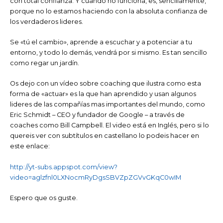
con total confianza. Y cuando no funciona, es, sencillamente,
porque no lo estamos haciendo con la absoluta confianza de
los verdaderos lideres.
Se «tú el cambio», aprende a escuchar y a potenciar a tu
entorno, y todo lo demás, vendrá por si mismo. Es tan sencillo
como regar un jardín.
Os dejo con un vídeo sobre coaching que ilustra como esta
forma de «actuar» es la que han aprendido y usan algunos
lideres de las compañías mas importantes del mundo, como
Eric Schmidt – CEO y fundador de Google – a través de
coaches como Bill Campbell. El video está en Inglés, pero si lo
quereis ver con subtítulos en castellano lo podeis hacer en
este enlace:
http://yt-subs.appspot.com/view?
video=aglzfnl0LXNocmRyDgsSBVZpZGVvGKqC0wIM
Espero que os guste.