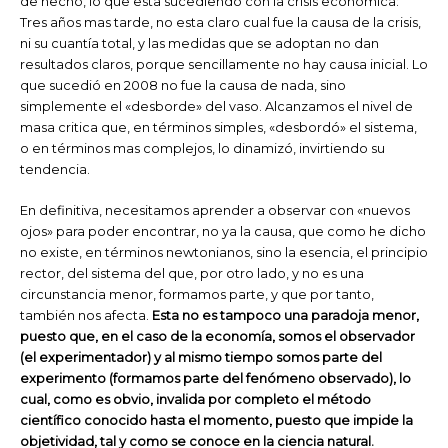
de hecho, lo que esta sucediendo con la crisis económica:
Tres años mas tarde, no esta claro cual fue la causa de la crisis,
ni su cuantía total, y las medidas que se adoptan no dan
resultados claros, porque sencillamente no hay causa inicial. Lo
que sucedió en 2008 no fue la causa de nada, sino
simplemente el «desborde» del vaso. Alcanzamos el nivel de
masa critica que, en términos simples, «desbordó» el sistema,
o en términos mas complejos, lo dinamizó, invirtiendo su
tendencia.
En definitiva, necesitamos aprender a observar con «nuevos
ojos» para poder encontrar, no ya la causa, que como he dicho
no existe, en términos newtonianos, sino la esencia, el principio
rector, del sistema del que, por otro lado, y no es una
circunstancia menor, formamos parte, y que por tanto,
también nos afecta.
Esta no es tampoco una paradoja menor,
puesto que, en el caso de la economía, somos el observador
(el experimentador) y al mismo tiempo somos parte del
experimento (formamos parte del fenómeno observado), lo
cual, como es obvio, invalida por completo el método
científico conocido hasta el momento, puesto que impide la
objetividad, tal y como se conoce en la ciencia natural.