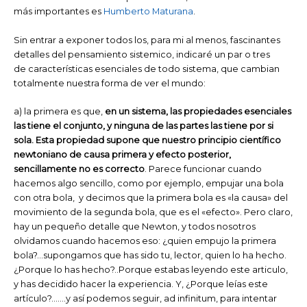
más importantes es
Humberto Maturana
.
Sin entrar a exponer todos los, para mi al menos, fascinantes
detalles del pensamiento sistemico, indicaré un par o tres
de características esenciales de todo sistema, que cambian
totalmente nuestra forma de ver el mundo:
a) la primera es que,
en un sistema, las propiedades esenciales
las tiene el conjunto, y ninguna de las partes las tiene por si
sola.
Esta propiedad supone que nuestro principio científico
newtoniano de causa primera y efecto posterior,
sencillamente no es correcto
. Parece funcionar cuando
hacemos algo sencillo, como por ejemplo, empujar una bola
con otra bola, y decimos que la primera bola es «la causa» del
movimiento de la segunda bola, que es el «efecto». Pero claro,
hay un pequeño detalle que Newton, y todos nosotros
olvidamos cuando hacemos eso: ¿quien empujo la primera
bola?…supongamos que has sido tu, lector, quien lo ha hecho.
¿Porque lo has hecho?..Porque estabas leyendo este articulo,
y has decidido hacer la experiencia. Y, ¿Porque leías este
artículo?…….y así podemos seguir, ad infinitum, para intentar