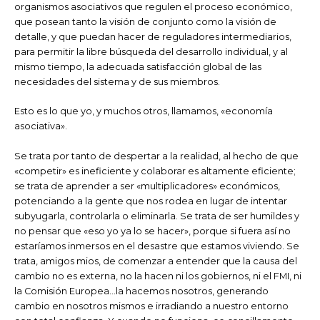
organismos asociativos que regulen el proceso económico,
que posean tanto la visión de conjunto como la visión de
detalle, y que puedan hacer de reguladores intermediarios,
para permitir la libre búsqueda del desarrollo individual, y al
mismo tiempo, la adecuada satisfacción global de las
necesidades del sistema y de sus miembros.
Esto es lo que yo, y muchos otros, llamamos, «economía
asociativa».
Se trata por tanto de despertar a la realidad, al hecho de que
«competir» es ineficiente y colaborar es altamente eficiente;
se trata de aprender a ser «multiplicadores» económicos,
potenciando a la gente que nos rodea en lugar de intentar
subyugarla, controlarla o eliminarla. Se trata de ser humildes y
no pensar que «eso yo ya lo se hacer», porque si fuera así no
estaríamos inmersos en el desastre que estamos viviendo. Se
trata, amigos mios, de comenzar a entender que la causa del
cambio no es externa, no la hacen ni los gobiernos, ni el FMI, ni
la Comisión Europea…la hacemos nosotros, generando
cambio en nosotros mismos e irradiando a nuestro entorno