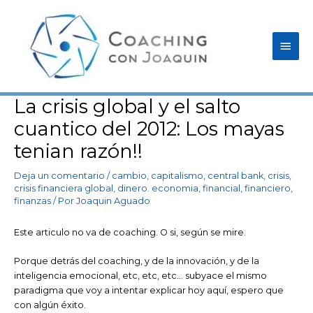
Ir
Men
al
contenido
princ
La crisis global y el salto
Navegación
de
cuantico del 2012: Los mayas
entradas
tenian razón!!
Deja un comentario
/
cambio
,
capitalismo
,
central bank
,
crisis
,
crisis financiera global
,
dinero. economia
,
financial
,
financiero
,
finanzas
/ Por
Joaquin Aguado
Este articulo no va de coaching. O si, según se mire.
Porque detrás del coaching, y de la innovación, y de la
inteligencia emocional, etc, etc, etc… subyace el mismo
paradigma que voy a intentar explicar hoy aquí, espero que
con algún éxito.