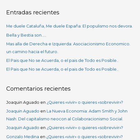
s
Entradas recientes
c
a
Me duele Cataluña, Me duele España: El populismo nos devora.
r
Bella y Bestia son…..
p
Mas alla de Derecha e Izquierda: Asociacionismo Economico.
o
un camino hacia el futuro.
r
El Pais que No se Acuerda, o el pais de Todo es Posible..
:
El Pais que No se Acuerda, o el pais de Todo es Posible..
Comentarios recientes
Joaquin Aguado
en
¿Quieres «vivir» o quieres «sobrevivir»?
Joaquin Aguado
en
La Nueva Economia: Adam Smith y John
Nash. Del capitalismo neocon al Colaboracionismo Social.
Joaquin Aguado
en
¿Quieres «vivir» o quieres «sobrevivir»?
Gonzalo Medina
en
¿Quieres «vivir» o quieres «sobrevivir»?