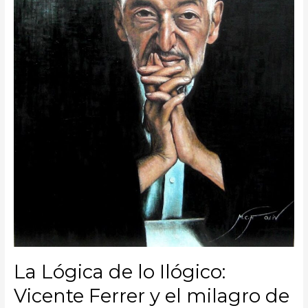
y
el
milagro
de
Anantapur.
La Lógica de lo Ilógico:
Vicente Ferrer y el milagro de