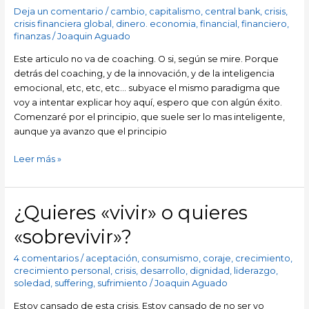
salto
Deja un comentario
/
cambio
,
capitalismo
,
central bank
,
crisis
,
cuantico
crisis financiera global
,
dinero. economia
,
financial
,
financiero
,
finanzas
/
Joaquin Aguado
del
2012:
Este articulo no va de coaching. O si, según se mire. Porque
Los
detrás del coaching, y de la innovación, y de la inteligencia
mayas
emocional, etc, etc, etc… subyace el mismo paradigma que
tenian
voy a intentar explicar hoy aquí, espero que con algún éxito.
razón!!
Comenzaré por el principio, que suele ser lo mas inteligente,
aunque ya avanzo que el principio
Leer más »
¿Quieres «vivir» o quieres
¿Quieres
«vivir»
«sobrevivir»?
o
quieres
4 comentarios
/
aceptación
,
consumismo
,
coraje
,
crecimiento
,
«sobrevivir»?
crecimiento personal
,
crisis
,
desarrollo
,
dignidad
,
liderazgo
,
soledad
,
suffering
,
sufrimiento
/
Joaquin Aguado
Estoy cansado de esta crisis. Estoy cansado de no ser yo