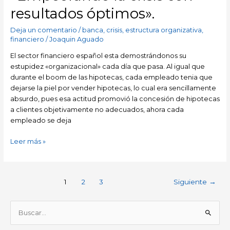
que
resultados óptimos».
me
importe
Deja un comentario
/
banca
,
crisis
,
estructura organizativa
,
un
financiero
/
Joaquin Aguado
pimiento!!)
El sector financiero español esta demostrándonos su
del
estupidez «organizacional» cada día que pasa. Al igual que
sector
durante el boom de las hipotecas, cada empleado tenia que
financiero
dejarse la piel por vender hipotecas, lo cual era sencillamente
español,
absurdo, pues esa actitud promovió la concesión de hipotecas
ó
a clientes objetivamente no adecuados, ahora cada
«Empeorando
empleado se deja
la
crisis
Leer más »
con
resultados
óptimos».
1
2
3
Siguiente
→
B
u