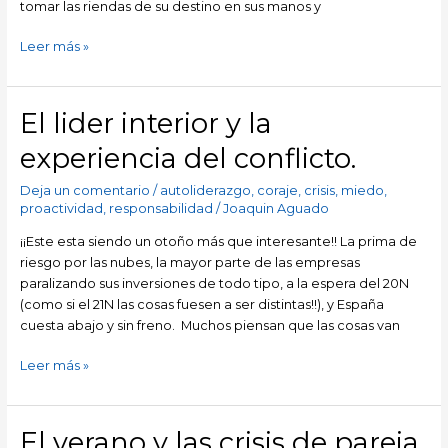
tomar las riendas de su destino en sus manos y
Leer más »
El lider interior y la
El
lider
experiencia del conflicto.
interior
y
Deja un comentario
/
autoliderazgo
,
coraje
,
crisis
,
miedo
,
la
proactividad
,
responsabilidad
/
Joaquin Aguado
experiencia
¡¡Este esta siendo un otoño más que interesante!! La prima de
del
riesgo por las nubes, la mayor parte de las empresas
conflicto.
paralizando sus inversiones de todo tipo, a la espera del 20N
(como si el 21N las cosas fuesen a ser distintas!!), y España
cuesta abajo y sin freno. Muchos piensan que las cosas van
Leer más »
El verano y las crisis de pareja
El