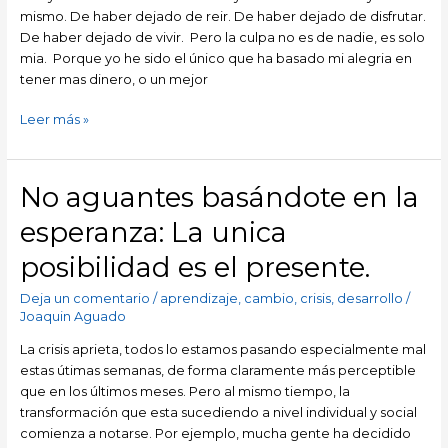
mismo. De haber dejado de reir. De haber dejado de disfrutar.
De haber dejado de vivir. Pero la culpa no es de nadie, es solo
mia. Porque yo he sido el único que ha basado mi alegria en
tener mas dinero, o un mejor
Leer más »
No aguantes basándote en la
No
aguantes
esperanza: La unica
basándote
en
posibilidad es el presente.
la
esperanza:
Deja un comentario
/
aprendizaje
,
cambio
,
crisis
,
desarrollo
/
La
Joaquin Aguado
unica
La crisis aprieta, todos lo estamos pasando especialmente mal
posibilidad
estas útimas semanas, de forma claramente más perceptible
es
que en los últimos meses. Pero al mismo tiempo, la
el
transformación que esta sucediendo a nivel individual y social
presente.
comienza a notarse. Por ejemplo, mucha gente ha decidido