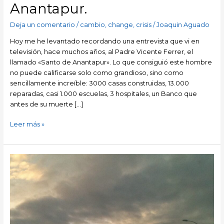
Anantapur.
Deja un comentario
/
cambio
,
change
,
crisis
/
Joaquin Aguado
Hoy me he levantado recordando una entrevista que vi en
televisión, hace muchos años, al Padre Vicente Ferrer, el
llamado «Santo de Anantapur». Lo que consiguió este hombre
no puede calificarse solo como grandioso, sino como
sencillamente increíble: 3000 casas construidas, 13.000
reparadas, casi 1.000 escuelas, 3 hospitales, un Banco que
antes de su muerte […]
Leer más »
El
manifiesto
de
la
Generacion
Perdida….