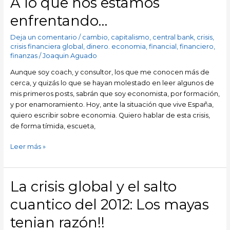
A lo que nos estamos
lo
enfrentando…
que
nos
Deja un comentario
/
cambio
,
capitalismo
,
central bank
,
crisis
,
estamos
crisis financiera global
,
dinero. economia
,
financial
,
financiero
,
enfrentando…
finanzas
/
Joaquin Aguado
Aunque soy coach, y consultor, los que me conocen más de
cerca, y quizás lo que se hayan molestado en leer algunos de
mis primeros posts, sabrán que soy economista, por formación,
y por enamoramiento. Hoy, ante la situación que vive España,
quiero escribir sobre economia. Quiero hablar de esta crisis,
de forma tímida, escueta,
Leer más »
La crisis global y el salto
La
crisis
cuantico del 2012: Los mayas
global
y
tenian razón!!
el