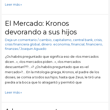
Leer más »
El Mercado: Kronos
El
Mercado:
devorando a sus hijos
Kronos
devorando
Deja un comentario
/
cambio
,
capitalismo
,
central bank
,
crisis
,
a
crisis financiera global
,
dinero. economia
,
financial
,
financiero
,
sus
finanzas
/
Joaquin Aguado
hijos
¿Os habéis preguntado que significa eso de «los mercados
dicen…», «los mercados piden…», «los mercados
descuentan???….»? ¿Os habéis preguntado que es «el
mercado»?…. En la mitologia griega, Kronos, el padre de los
dioses, se comia a todos sus hijos, hasta que Zeus, le tiró una
piedra a la boca que lo atragantó y permitió que
Leer más »
A