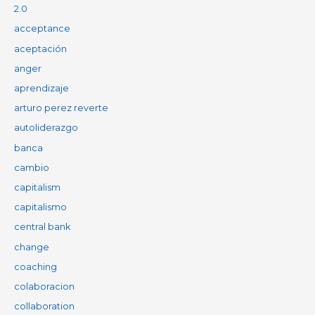
2.0
acceptance
aceptación
anger
aprendizaje
arturo perez reverte
autoliderazgo
banca
cambio
capitalism
capitalismo
central bank
change
coaching
colaboracion
collaboration