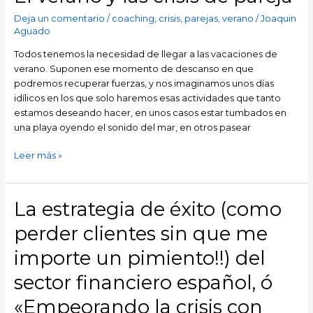
verano
Deja un comentario
/
coaching
,
crisis
,
parejas
,
verano
/
Joaquin
y
Aguado
las
crisis
Todos tenemos la necesidad de llegar a las vacaciones de
de
verano. Suponen ese momento de descanso en que
pareja
podremos recuperar fuerzas, y nos imaginamos unos días
idílicos en los que solo haremos esas actividades que tanto
estamos deseando hacer, en unos casos estar tumbados en
una playa oyendo el sonido del mar, en otros pasear
Leer más »
La estrategia de éxito (como
La
estrategia
perder clientes sin que me
de
éxito
importe un pimiento!!) del
(como
sector financiero español, ó
perder
clientes
«Empeorando la crisis con
sin