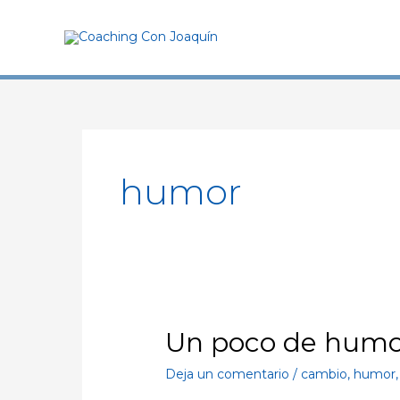
Ir
al
contenido
humor
Un poco de hum
Un
poco
Deja un comentario
/
cambio
,
humor
de
humor…