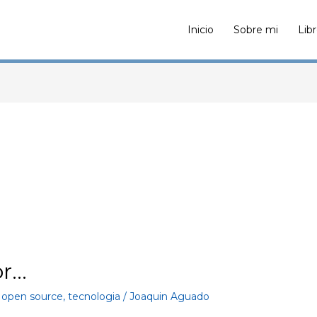
Inicio
Sobre mi
Lib
or…
,
open source
,
tecnologia
/
Joaquin Aguado