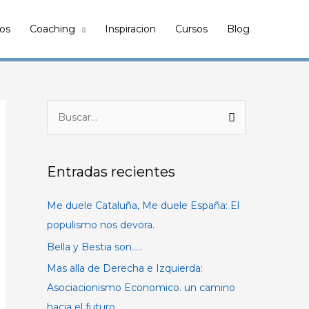
ros
Coaching
Inspiracion
Cursos
Blog
B
u
s
Entradas recientes
c
a
Me duele Cataluña, Me duele España: El
r
populismo nos devora.
p
Bella y Bestia son…..
o
Mas alla de Derecha e Izquierda:
r
Asociacionismo Economico. un camino
:
hacia el futuro.