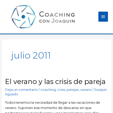
Ir
Men
al
contenido
princ
julio 2011
El verano y las crisis de pareja
El
verano
Deja un comentario
/
coaching
,
crisis
,
parejas
,
verano
/
Joaquin
y
Aguado
las
crisis
Todos tenemos la necesidad de llegar a las vacaciones de
de
verano. Suponen ese momento de descanso en que
pareja