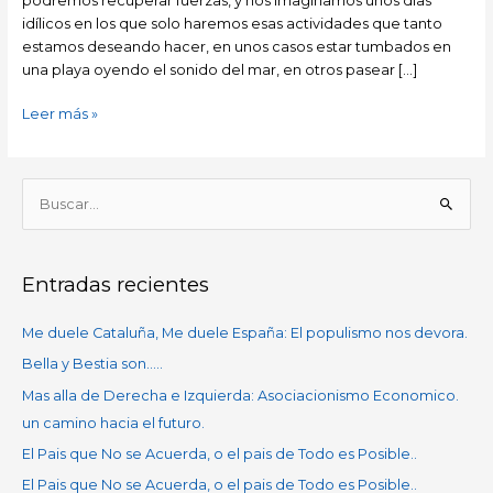
podremos recuperar fuerzas, y nos imaginamos unos días
idílicos en los que solo haremos esas actividades que tanto
estamos deseando hacer, en unos casos estar tumbados en
una playa oyendo el sonido del mar, en otros pasear […]
Leer más »
B
u
s
Entradas recientes
c
a
Me duele Cataluña, Me duele España: El populismo nos devora.
r
Bella y Bestia son…..
p
Mas alla de Derecha e Izquierda: Asociacionismo Economico.
o
un camino hacia el futuro.
r
El Pais que No se Acuerda, o el pais de Todo es Posible..
:
El Pais que No se Acuerda, o el pais de Todo es Posible..