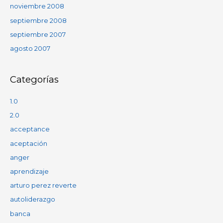
noviembre 2008
septiembre 2008
septiembre 2007
agosto 2007
Categorías
1.0
2.0
acceptance
aceptación
anger
aprendizaje
arturo perez reverte
autoliderazgo
banca