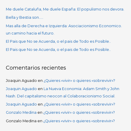
a
Me duele Cataluña, Me duele España: El populismo nos devora.
r
Bella y Bestia son…..
p
Mas alla de Derecha e Izquierda: Asociacionismo Economico.
o
un camino hacia el futuro.
r
El Pais que No se Acuerda, o el pais de Todo es Posible..
:
El Pais que No se Acuerda, o el pais de Todo es Posible..
Comentarios recientes
Joaquin Aguado
en
¿Quieres «vivir» o quieres «sobrevivir»?
Joaquin Aguado
en
La Nueva Economia: Adam Smith y John
Nash. Del capitalismo neocon al Colaboracionismo Social.
Joaquin Aguado
en
¿Quieres «vivir» o quieres «sobrevivir»?
Gonzalo Medina
en
¿Quieres «vivir» o quieres «sobrevivir»?
Gonzalo Medina
en
¿Quieres «vivir» o quieres «sobrevivir»?