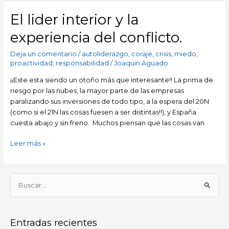
El lider interior y la
El
lider
experiencia del conflicto.
interior
y
Deja un comentario
/
autoliderazgo
,
coraje
,
crisis
,
miedo
,
la
proactividad
,
responsabilidad
/
Joaquin Aguado
experiencia
¡¡Este esta siendo un otoño más que interesante!! La prima de
del
riesgo por las nubes, la mayor parte de las empresas
conflicto.
paralizando sus inversiones de todo tipo, a la espera del 20N
(como si el 21N las cosas fuesen a ser distintas!!), y España
cuesta abajo y sin freno. Muchos piensan que las cosas van
Leer más »
B
u
s
Entradas recientes
c