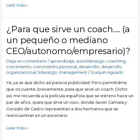
Leer más »
¿Para que sirve un coach…. (a
¿Para
que
un pequeño o mediano
sirve
un
CEO/autonomo/empresario)?
coach….
(a
Deja un comentario
/
aprendizaje
,
autoliderazgo
,
coaching
,
un
crecimiento
,
crecimiento personal
,
desarrollo
,
desarrollo
organizacional
,
liderazgo
,
management
/
Joaquin Aguado
pequeño
o
Ya, ya se que dicho así parece publicidad. Pero permitidme
mediano
que os cuente, brevemente, para que sirve un coach. Dicho
CEO/autonomo/empresario)?
así, me recuerda a la película española que se estreno hace un
par de años, «para que sirve un oso», donde Javier Camara y
Gonzalo de Castro representan a dos hermanos que se
reencuentran en un escenario
Leer más »