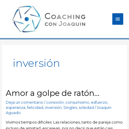
Ir
Men
al
contenido
princ
inversión
Amor a golpe de ratón…
Amor
a
Deja un comentario
/
conexión
,
consumismo
,
esfuerzo
,
golpe
esperanza
,
felicidad
,
inversión
,
Singles
,
soledad
/
Joaquin
de
Aguado
ratón…
Vivimos tiempos dificiles. Las relaciones, tanto de pareja como
incluso de amistad, escasean, por no decir que están casi