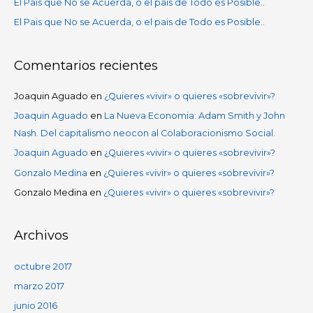
El Pais que No se Acuerda, o el pais de Todo es Posible..
:
El Pais que No se Acuerda, o el pais de Todo es Posible..
Comentarios recientes
Joaquin Aguado
en
¿Quieres «vivir» o quieres «sobrevivir»?
Joaquin Aguado
en
La Nueva Economia: Adam Smith y John
Nash. Del capitalismo neocon al Colaboracionismo Social.
Joaquin Aguado
en
¿Quieres «vivir» o quieres «sobrevivir»?
Gonzalo Medina
en
¿Quieres «vivir» o quieres «sobrevivir»?
Gonzalo Medina
en
¿Quieres «vivir» o quieres «sobrevivir»?
Archivos
octubre 2017
marzo 2017
junio 2016