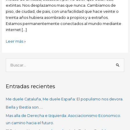
extintas. Nos desplazamos mas que nunca. Cambiamos de
piso, de ciudad, de pais, con una facilidad que hace veinte o
treinta años hubiera asombrado a propios y a extraños.
Estamos permanentemente conectados al mundo mediante
internet […]
Leer más »
B
u
s
Entradas recientes
c
a
Me duele Cataluña, Me duele España: El populismo nos devora.
r
Bella y Bestia son…..
p
Mas alla de Derecha e Izquierda: Asociacionismo Economico.
o
un camino hacia el futuro.
r