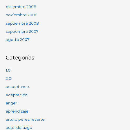
diciembre 2008
noviembre 2008
septiembre 2008
septiembre 2007
agosto 2007
Categorías
1.0
2.0
acceptance
aceptación
anger
aprendizaje
arturo perez reverte
autoliderazgo