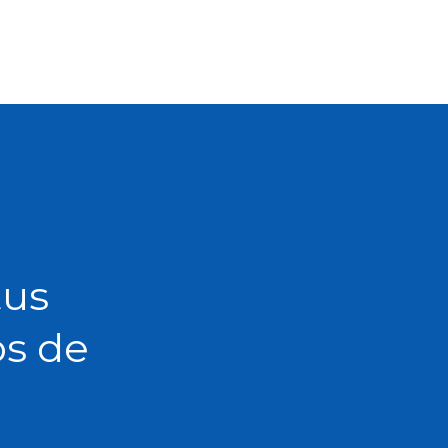
tus
os de