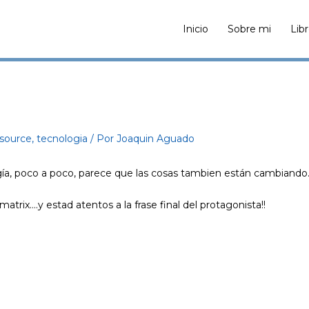
Inicio
Sobre mi
Lib
source
,
tecnologia
/ Por
Joaquin Aguado
ogía, poco a poco, parece que las cosas tambien están cambiand
trix….y estad atentos a la frase final del protagonista!!