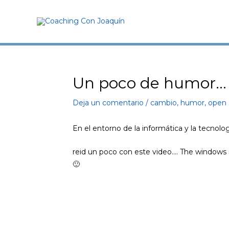
Ir
al
contenido
Un poco de humor…
Navegación
de
Deja un comentario
/
cambio
,
humor
,
open 
entradas
En el entorno de la informática y la tecnol
reid un poco con este video…. The windows ma
🙂