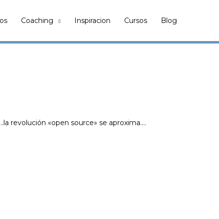
ros
Coaching
Inspiracion
Cursos
Blog
o…la revolución «open source» se aproxima….