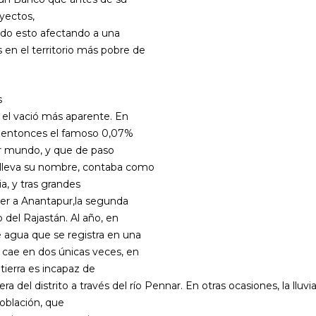
yectos,
odo esto afectando a una
en el territorio más pobre de
s
 el vació más aparente. En
ía entonces el famoso 0,07%
cer mundo, y que de paso
e lleva su nombre, contaba como
a, y tras grandes
ver a Anantapur,la segunda
 del Rajastán. Al año, en
 agua que se registra en una
 cae en dos únicas veces, en
 tierra es incapaz de
a del distrito a través del río Pennar. En otras ocasiones, la lluv
 población, que