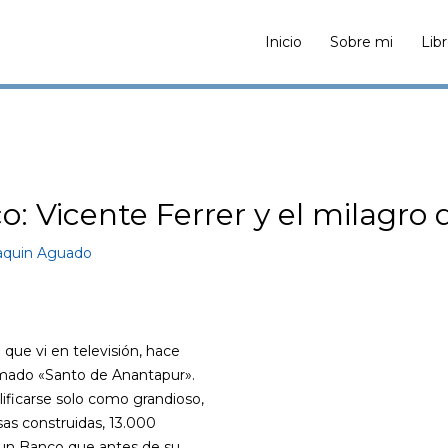
Inicio
Sobre mi
Lib
co: Vicente Ferrer y el milagro
aquin Aguado
que vi en televisión, hace
lamado «Santo de Anantapur».
ficarse solo como grandioso,
as construidas, 13.000
, un Banco que antes de su