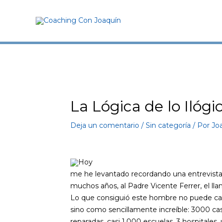
Ir
al
contenido
Navegación
de
entradas
La Lógica de lo Ilógi
Deja un comentario
/
Sin categoría
/ Por
Jo
Hoy
me he levantado recordando una entrevista 
muchos años, al Padre Vicente Ferrer, el l
Lo que consiguió este hombre no puede cali
sino como sencillamente increíble: 3000 cas
reparadas, casi 1.000 escuelas, 3 hospitales