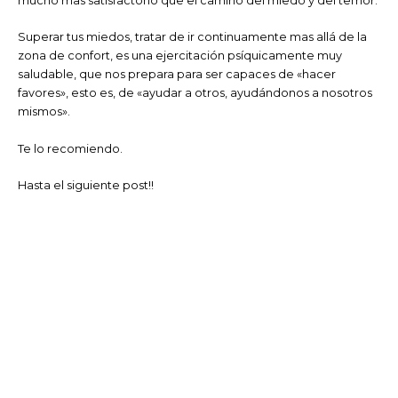
mucho mas satisfactorio que el camino del miedo y del temor.
Superar tus miedos, tratar de ir continuamente mas allá de la
zona de confort, es una ejercitación psíquicamente muy
saludable, que nos prepara para ser capaces de «hacer
favores», esto es, de «ayudar a otros, ayudándonos a nosotros
mismos».
Te lo recomiendo.
Hasta el siguiente post!!