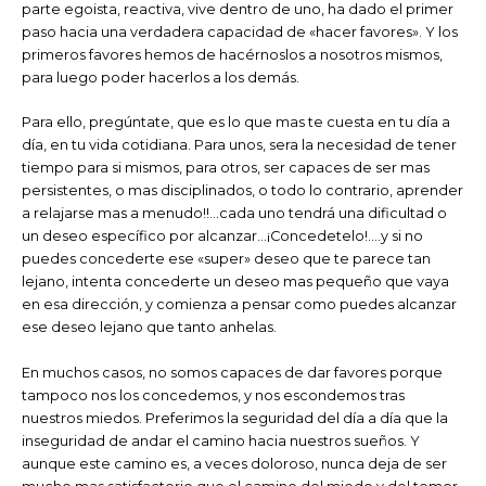
parte egoista, reactiva, vive dentro de uno, ha dado el primer
paso hacia una verdadera capacidad de «hacer favores». Y los
primeros favores hemos de hacérnoslos a nosotros mismos,
para luego poder hacerlos a los demás.
Para ello, pregúntate, que es lo que mas te cuesta en tu día a
día, en tu vida cotidiana. Para unos, sera la necesidad de tener
tiempo para si mismos, para otros, ser capaces de ser mas
persistentes, o mas disciplinados, o todo lo contrario, aprender
a relajarse mas a menudo!!…cada uno tendrá una dificultad o
un deseo específico por alcanzar…¡Concedetelo!….y si no
puedes concederte ese «super» deseo que te parece tan
lejano, intenta concederte un deseo mas pequeño que vaya
en esa dirección, y comienza a pensar como puedes alcanzar
ese deseo lejano que tanto anhelas.
En muchos casos, no somos capaces de dar favores porque
tampoco nos los concedemos, y nos escondemos tras
nuestros miedos. Preferimos la seguridad del día a día que la
inseguridad de andar el camino hacia nuestros sueños. Y
aunque este camino es, a veces doloroso, nunca deja de ser