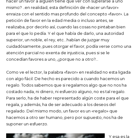
hacer un favor a alguien tiene que ver con superarse a uno
mismo? ..en realidad, esta definición de «hacer un favor»
enraiza con el sentido mas profundo del concepto «favor». La
petición de favor en la edad media o incluso antes, se
realizaba, por decirlo así, cuando las cosas no pintaban bien
para el que lo pedía. Y el que había de darlo, una autoridad
superior, un noble, el rey, etc…habían de juzgar muy
cuidadósamente, pues otorgar el favor, podía verse como una
atención parcial no exenta de injusticia, pues si se le
concedían favores a uno, ¿porque no a otro?…
Como ve el lector, la palabra «favor» en realidad no esta ligada
con algo fácil. De hecho es parecido a cuando hacemos un
regalo. Todos sabemos que si regalamos algo que no nos ha
costado nada, ni dinero, ni esfuerzo alguno, no es tal regalo.
Para serlo, ha de haber representado algún coste para el que
regala, y además, ha de ser adecuado a los deseos del
regalado. Del mismo modo, un favor es un «regalo» que
hacemos a otro ser humano, pero por supuesto, nos ha de
suponer un esfuerzo.
Y esa es la