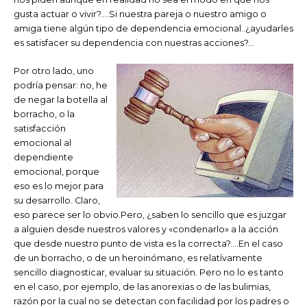
gusta actuar o vivir?….Si nuestra pareja o nuestro amigo o
amiga tiene algún tipo de dependencia emocional..¿ayudarles
es satisfacer su dependencia con nuestras acciones?…
Por otro lado, uno
podría pensar: no, he
de negar la botella al
borracho, o la
satisfacción
emocional al
dependiente
emocional, porque
eso es lo mejor para
su desarrollo. Claro,
eso parece ser lo obvio.Pero, ¿saben lo sencillo que es juzgar
a alguien desde nuestros valores y «condenarlo» a la acción
que desde nuestro punto de vista es la correcta?….En el caso
de un borracho, o de un heroinómano, es relatívamente
sencillo diagnosticar, evaluar su situación. Pero no lo es tanto
en el caso, por ejemplo, de las anorexias o de las bulimias,
razón por la cual no se detectan con facilidad por los padres o