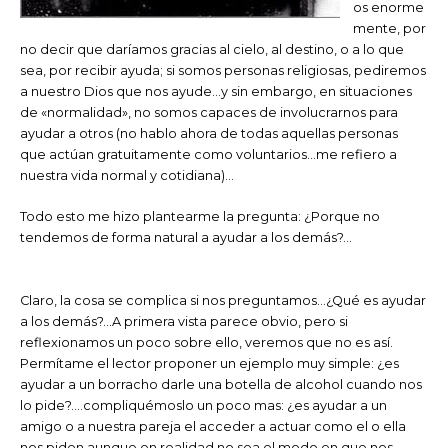
os enorme
mente, por
no decir que daríamos gracias al cielo, al destino, o a lo que
sea, por recibir ayuda; si somos personas religiosas, pediremos
a nuestro Dios que nos ayude…y sin embargo, en situaciones
de «normalidad», no somos capaces de involucrarnos para
ayudar a otros (no hablo ahora de todas aquellas personas
que actúan gratuitamente como voluntarios…me refiero a
nuestra vida normal y cotidiana)…
Todo esto me hizo plantearme la pregunta: ¿Porque no
tendemos de forma natural a ayudar a los demás?…
Claro, la cosa se complica si nos preguntamos…¿Qué es ayudar
a los demás?…A primera vista parece obvio, pero si
reflexionamos un poco sobre ello, veremos que no es así.
Permítame el lector proponer un ejemplo muy simple: ¿es
ayudar a un borracho darle una botella de alcohol cuando nos
lo pide?….compliquémoslo un poco mas: ¿es ayudar a un
amigo o a nuestra pareja el acceder a actuar como el o ella
nos piden aunque en realidad no sea el modo en que nos