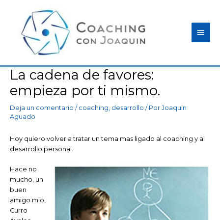
Ir
Men
al
contenido
princ
La cadena de favores:
Navegación
de
empieza por ti mismo.
entradas
Deja un comentario
/
coaching
,
desarrollo
/ Por
Joaquin
Aguado
Hoy quiero volver a tratar un tema mas ligado al coaching y al
desarrollo personal.
Hace no
mucho, un
buen
amigo mio,
Curro